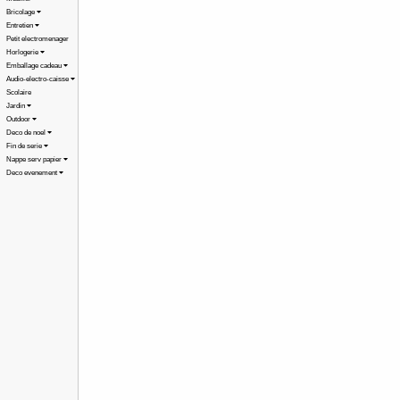
Bricolage
Entretien
Petit electromenager
Horlogerie
Emballage cadeau
Audio-electro-caisse
Scolaire
Jardin
Outdoor
Deco de noel
Fin de serie
Nappe serv papier
Deco evenement