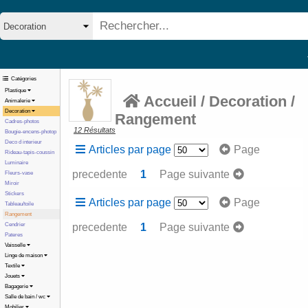
Catégories
Plastique
Accueil
/ Decoration /
Animalerie
Decoration
Rangement
Cadres-photos
12 Résultats
Bougie-encens-photop
Deco d interieur
Articles par page
Page
Rideau-tapis-coussin
Luminaire
precedente
1
Page suivante
Fleurs-vase
Miroir
Stickers
Articles par page
Page
Tableau/toile
Rangement
precedente
1
Page suivante
Cendrier
Pateres
Vaisselle
Linge de maison
Textile
Jouets
Bagagerie
Salle de bain / wc
Mobilier