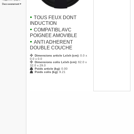
Deco evenement
•
TOUS FEUX DONT
INDUCTION
•
COMPATIBL AVC
POIGNEE AMOVIBLE
•
ANTI ADHERENT
DOUBLE COUCHE
Dimensions article Lxlxh (cm):
0.0 x
0.0 x 0.0
Dimensions colis Lxlxh (cm):
62.0 x
32.0 x 29.0
Poids article (kg):
0.00
Poids colis (kg):
9.21