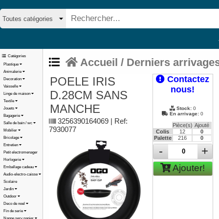
Catégories
Accueil
/
Derniers arrivage
Plastique
Animalerie
Contactez
POELE IRIS
Decoration
Vaisselle
nous!
D.28CM SANS
Linge de maison
Textile
MANCHE
Stock:
0
Jouets
En arrivage:
0
Bagagerie
3256390164069 | Ref:
Salle de bain / wc
Pièce(s)
Ajouté
7930077
Mobilier
Colis
12
0
Palette
216
0
Bricolage
Entretien
-
+
Petit electromenager
Horlogerie
Ajouter!
Emballage cadeau
Audio-electro-caisse
Scolaire
Jardin
Outdoor
Deco de noel
Fin de serie
Nappe serv papier