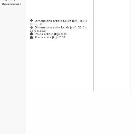
Deco evenement
Dimensions article Lxlxh (cm):
0.0 x
0.0 x 0.0
Dimensions colis Lxlxh (cm):
33.5 x
18.0 x 24.0
Poids article (kg):
0.00
Poids colis (kg):
2.51