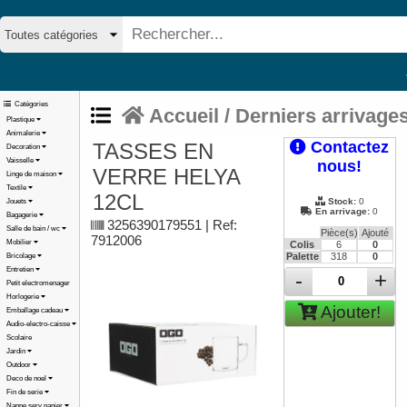
Catégories
Accueil
/
Derniers arrivage
Plastique
Animalerie
Contactez
TASSES EN
Decoration
Vaisselle
nous!
VERRE HELYA
Linge de maison
Textile
12CL
Stock:
0
Jouets
En arrivage:
0
Bagagerie
3256390179551 | Ref:
Salle de bain / wc
Pièce(s)
Ajouté
7912006
Mobilier
Colis
6
0
Palette
318
0
Bricolage
Entretien
-
+
Petit electromenager
Horlogerie
Ajouter!
Emballage cadeau
Audio-electro-caisse
Scolaire
Jardin
Outdoor
Deco de noel
Fin de serie
Nappe serv papier