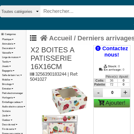
Catégories
Accueil
/
Derniers arrivage
Plastique
Animalerie
Contactez
X2 BOITES A
Decoration
Vaisselle
nous!
PATISSERIE
Linge de maison
Textile
16X16CM
Stock:
0
Jouets
En arrivage:
0
Bagagerie
3256390183244 | Ref:
Salle de bain / wc
Pièce(s)
Ajouté
5041027
Mobilier
Colis
36
0
Palette
72
0
Bricolage
Entretien
-
+
Petit electromenager
Horlogerie
Ajouter!
Emballage cadeau
Audio-electro-caisse
Scolaire
Jardin
Outdoor
Deco de noel
Fin de serie
Nappe serv papier