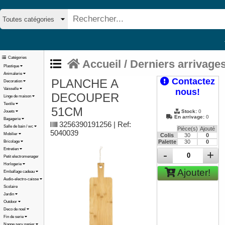
Catégories
Accueil
/
Derniers arrivage
Plastique
Animalerie
Contactez
PLANCHE A
Decoration
Vaisselle
nous!
DECOUPER
Linge de maison
Textile
51CM
Stock:
0
Jouets
En arrivage:
0
Bagagerie
3256390191256 | Ref:
Salle de bain / wc
Pièce(s)
Ajouté
5040039
Mobilier
Colis
30
0
Palette
30
0
Bricolage
Entretien
-
+
Petit electromenager
Horlogerie
Ajouter!
Emballage cadeau
Audio-electro-caisse
Scolaire
Jardin
Outdoor
Deco de noel
Fin de serie
Nappe serv papier