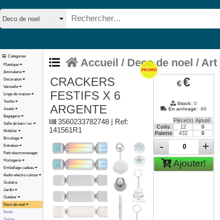
Catégories
Accueil
/
Deco de noel / Art
Plastique
Animalerie
€
CRACKERS
Decoration
€
Vaisselle
FESTIFS X 6
Linge de maison
Textile
Stock:
0
ARGENTE
En arrivage:
-96
Jouets
Bagagerie
3560233782748 | Ref:
Pièce(s)
Ajouté
Salle de bain / wc
Colis
12
0
141561R1
Mobilier
Palette
432
0
Bricolage
-
+
Entretien
Petit electromenager
Ajouter!
Horlogerie
Emballage cadeau
Audio-electro-caisse
Scolaire
Jardin
Outdoor
Deco de noel
Boule
Sapins