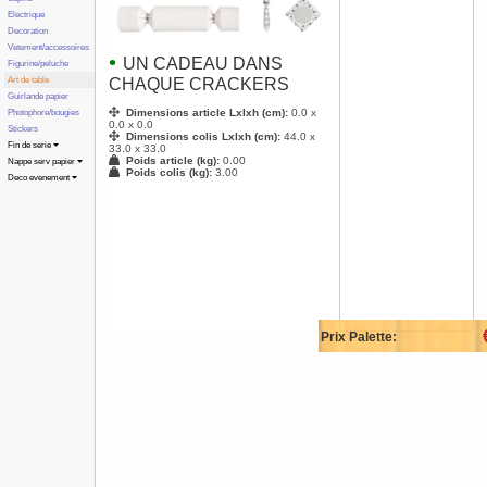
Electrique
Decoration
Vetement/accessoires
•
UN CADEAU DANS
Figurine/peluche
Art de table
CHAQUE CRACKERS
Guirlande papier
Dimensions article Lxlxh (cm):
0.0 x
Photophore/bougies
0.0 x 0.0
Stickers
Dimensions colis Lxlxh (cm):
44.0 x
Fin de serie
33.0 x 33.0
Poids article (kg):
0.00
Nappe serv papier
Poids colis (kg):
3.00
Deco evenement
Prix Palette: