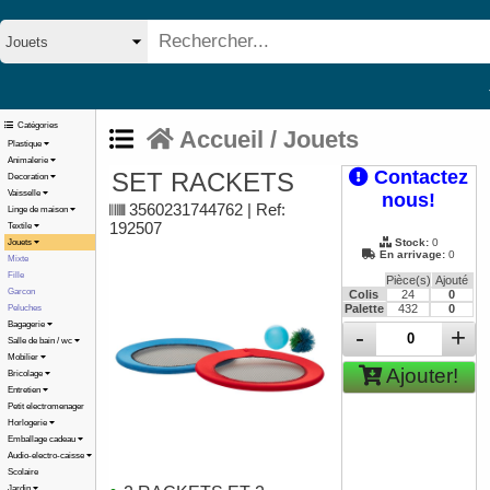
Catégories
Accueil
/
Jouets
Plastique
Animalerie
Contactez
SET RACKETS
Decoration
Vaisselle
nous!
3560231744762 | Ref:
Linge de maison
192507
Textile
Stock:
0
Jouets
En arrivage:
0
Mixte
Fille
Pièce(s)
Ajouté
Garcon
Colis
24
0
Palette
432
0
Peluches
Bagagerie
-
+
Salle de bain / wc
Mobilier
Ajouter!
Bricolage
Entretien
Petit electromenager
Horlogerie
Emballage cadeau
Audio-electro-caisse
Scolaire
Jardin