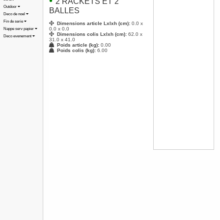
•
2 RACKETS ET 2
Outdoor
BALLES
Deco de noel
Fin de serie
Dimensions article Lxlxh (cm):
0.0 x
0.0 x 0.0
Nappe serv papier
Dimensions colis Lxlxh (cm):
62.0 x
Deco evenement
31.0 x 41.0
Poids article (kg):
0.00
Poids colis (kg):
6.00