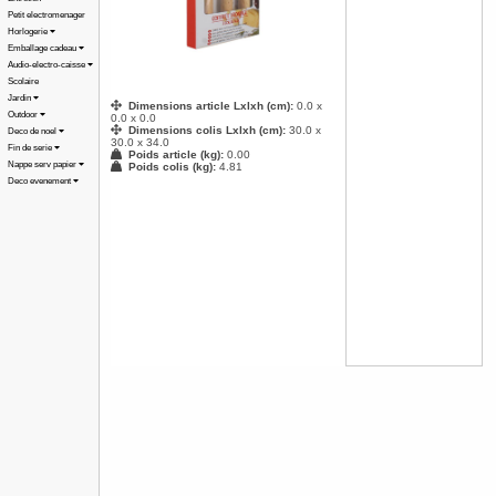
Petit electromenager
Horlogerie
Emballage cadeau
Audio-electro-caisse
Scolaire
Jardin
Dimensions article Lxlxh (cm):
0.0 x
Outdoor
0.0 x 0.0
Dimensions colis Lxlxh (cm):
30.0 x
Deco de noel
30.0 x 34.0
Fin de serie
Poids article (kg):
0.00
Nappe serv papier
Poids colis (kg):
4.81
Deco evenement