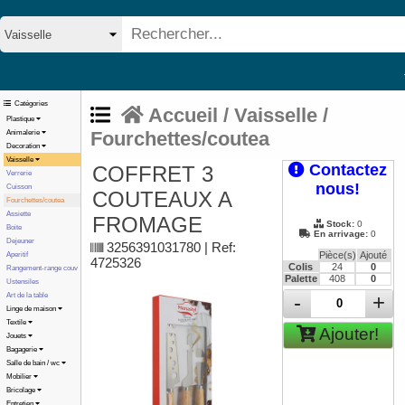
Catégories
Accueil
/
Vaisselle /
Plastique
Fourchettes/coutea
Animalerie
Decoration
Vaisselle
Contactez
COFFRET 3
Verrerie
nous!
Cuisson
COUTEAUX A
Fourchettes/coutea
Assiette
FROMAGE
Stock:
0
Boite
En arrivage:
0
Dejeuner
3256391031780 | Ref:
Pièce(s)
Ajouté
Aperitif
4725326
Colis
24
0
Rangement-range couv
Palette
408
0
Ustensiles
-
+
Art de la table
Linge de maison
Textile
Ajouter!
Jouets
Bagagerie
Salle de bain / wc
Mobilier
Bricolage
Entretien