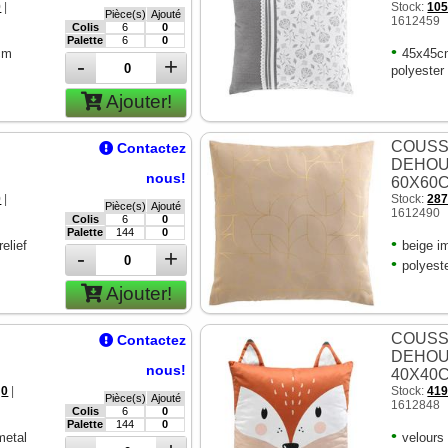
0
|
Stock:
10
Pièce(s)
Ajouté
1612459
Colis
6
0
Palette
6
0
•
5cm
45x45cm
-
+
polyester
Ajouter!
COUSS
Contactez
E
DEHOU
nous!
60X60
0
|
Stock:
28
Pièce(s)
Ajouté
1612490
Colis
6
0
Palette
144
0
•
elief
beige i
-
+
•
polyest
Ajouter!
COUSS
Contactez
E
DEHOU
nous!
40X40
:
0
|
Stock:
41
Pièce(s)
Ajouté
1612848
Colis
6
0
Palette
144
0
•
metal
velours