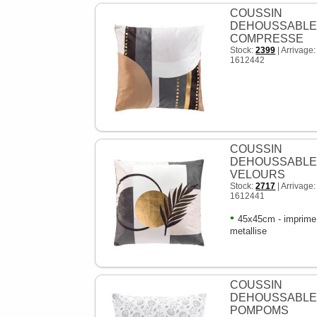
COUSSIN
DEHOUSSABL
COMPRESSE
Stock:
2399
| Arrivage
1612442
COUSSIN
DEHOUSSABL
VELOURS
Stock:
2717
| Arrivage
1612441
•
45x45cm - imprime
metallise
COUSSIN
DEHOUSSABL
POMPOMS