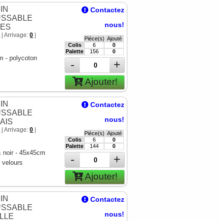
IN
Contactez
SSABLE
nous!
ES
7
| Arrivage:
0
|
Pièce(s)
Ajouté
Colis
6
0
Palette
156
0
 - polycoton
-
+
Ajouter!
IN
Contactez
SSABLE
nous!
AIS
1
| Arrivage:
0
|
Pièce(s)
Ajouté
Colis
6
0
Palette
144
0
 noir - 45x45cm
-
+
& velours
Ajouter!
IN
Contactez
SSABLE
nous!
LLE