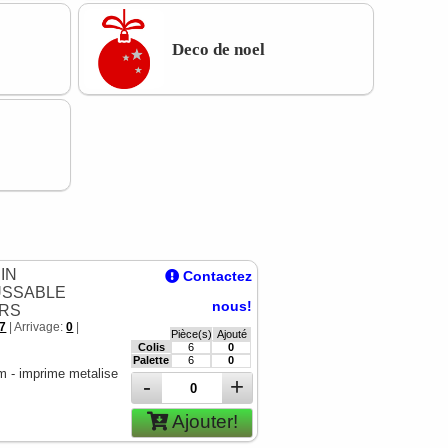
Deco de noel
IN
Contactez
SSABLE
nous!
RS
7
| Arrivage:
0
|
Pièce(s)
Ajouté
Colis
6
0
Palette
6
0
 - imprime metalise
-
+
Ajouter!