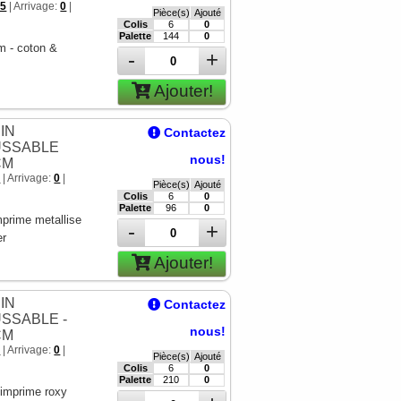
55
| Arrivage:
0
|
Pièce(s)
Ajouté
Colis
6
0
Palette
144
0
 - coton &
-
+
Ajouter!
IN
Contactez
SSABLE
nous!
CM
7
| Arrivage:
0
|
Pièce(s)
Ajouté
Colis
6
0
Palette
96
0
mprime metallise
-
+
er
Ajouter!
IN
Contactez
SSABLE -
nous!
CM
9
| Arrivage:
0
|
Pièce(s)
Ajouté
Colis
6
0
Palette
210
0
 imprime roxy