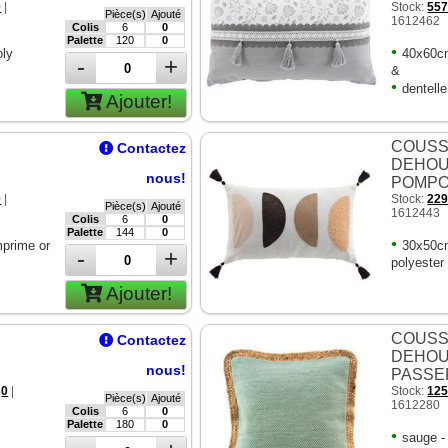
0
|
Stock:
55
Pièce(s)
Ajouté
1612462
Colis
6
0
Palette
120
0
•
oly
40x60cm
-
+
&
•
dentelle
Ajouter!
COUSS
Contactez
E
DEHOU
nous!
POMP
0
|
Stock:
22
Pièce(s)
Ajouté
1612443
Colis
6
0
Palette
144
0
•
mprime or
30x50cm
-
+
polyester
Ajouter!
COUSS
Contactez
E
DEHOU
nous!
PASSE
:
0
|
Stock:
12
Pièce(s)
Ajouté
1612280
Colis
6
0
Palette
180
0
•
sauge 