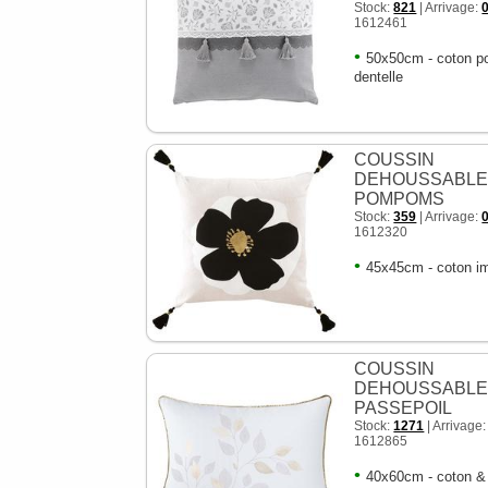
Stock:
821
| Arrivage:
1612461
•
50x50cm - coton p
dentelle
COUSSIN
DEHOUSSABL
POMPOMS
Stock:
359
| Arrivage:
1612320
•
45x45cm - coton i
COUSSIN
DEHOUSSABL
PASSEPOIL
Stock:
1271
| Arrivage
1612865
•
40x60cm - coton &