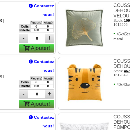
COUSS
Contactez
E
DEHOU
nous!
VELOU
:
0
|
Stock:
10
Pièce(s)
Ajouté
1612505
Colis
6
0
Palette
168
0
•
45x45c
-
+
metal
Ajouter!
COUSS
Contactez
E
DEHOU
nous!
Stock:
46
1612849
:
0
|
Pièce(s)
Ajouté
Colis
6
0
•
40x40cm
Palette
168
0
-
+
Ajouter!
COUSS
Contactez
E
DEHOU
nous!
POMP