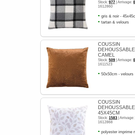
Stock:
977
| Arrivage:
1612860
•
gris & noir - 45x4
•
tartan & velours
COUSSIN
DEHOUSSABL
CAMEL
Stock:
509
| Arrivage:
1611523
•
50x50cm - velours r
COUSSIN
DEHOUSSABL
45X45CM
Stock:
1583
| Arrivage
1612868
•
polyester imprime 