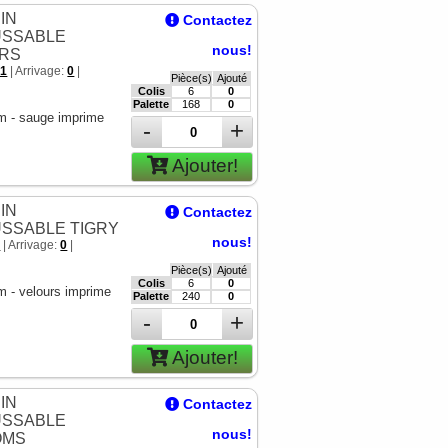
IN
Contactez
SSABLE
nous!
RS
91
| Arrivage:
0
|
Pièce(s)
Ajouté
Colis
6
0
Palette
168
0
m - sauge imprime
-
+
Ajouter!
IN
Contactez
SSABLE TIGRY
nous!
7
| Arrivage:
0
|
Pièce(s)
Ajouté
Colis
6
0
 - velours imprime
Palette
240
0
-
+
Ajouter!
IN
Contactez
SSABLE
nous!
OMS