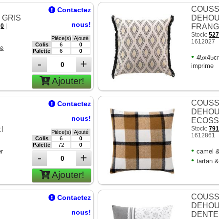
COUSS
Contactez
 GRIS
DEHOU
nous!
:
0
|
FRANG
Stock:
52
Pièce(s)
Ajouté
1612027
Colis
6
0
 &
Palette
6
0
•
45x45cm
-
+
imprime
Ajouter!
COUSS
Contactez
E
DEHOU
nous!
ECOSS
0
|
Stock:
79
Pièce(s)
Ajouté
1612861
Colis
6
0
Palette
72
0
•
er
camel &
-
+
•
tartan 
Ajouter!
COUSS
Contactez
E
DEHOU
nous!
DENTE