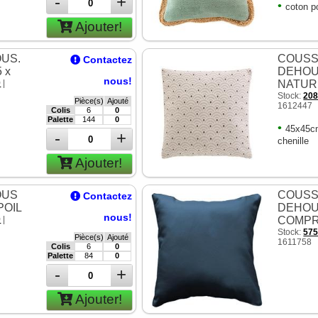
-
+
•
coton p
Ajouter!
US.
COUSS
Contactez
 x
DEHOU
nous!
0
|
NATUR
Stock:
20
Pièce(s)
Ajouté
1612447
Colis
6
0
Palette
144
0
•
45x45cm
-
+
chenille
Ajouter!
OUS
COUSS
Contactez
POIL
DEHOU
nous!
0
|
COMP
Stock:
57
Pièce(s)
Ajouté
1611758
Colis
6
0
Palette
84
0
-
+
Ajouter!