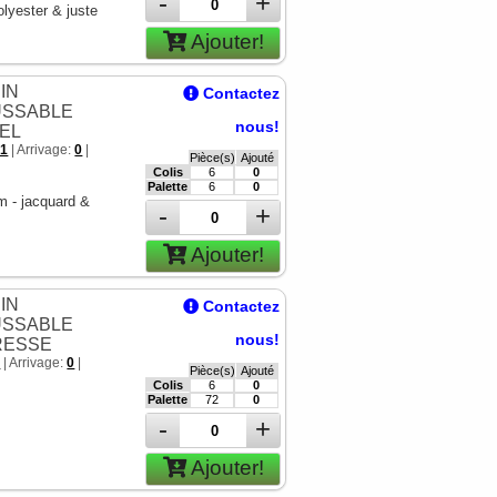
-
+
olyester & juste
Ajouter!
IN
Contactez
SSABLE
nous!
EL
81
| Arrivage:
0
|
Pièce(s)
Ajouté
Colis
6
0
Palette
6
0
 - jacquard &
-
+
Ajouter!
IN
Contactez
SSABLE
nous!
RESSE
5
| Arrivage:
0
|
Pièce(s)
Ajouté
Colis
6
0
Palette
72
0
-
+
Ajouter!