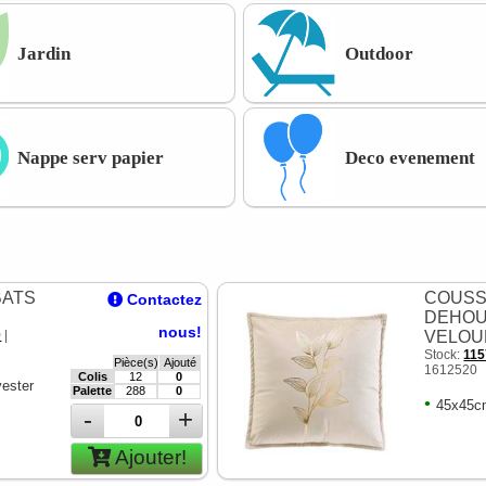
Jardin
Outdoor
Nappe serv papier
Deco evenement
BATS
COUSS
Contactez
DEHOU
nous!
0
|
VELOU
Stock:
115
Pièce(s)
Ajouté
1612520
Colis
12
0
yester
Palette
288
0
•
45x45cm
-
+
Ajouter!