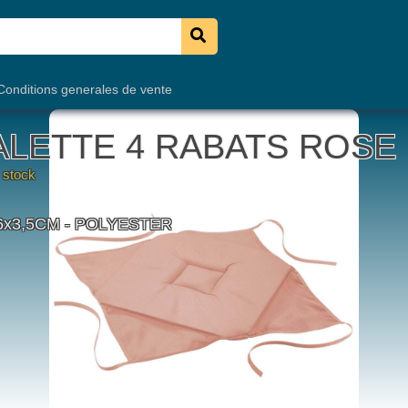
onditions generales de vente
OUSSIN DEHOUSSABLE 
n stock
5CM - IMPRIME METALISE