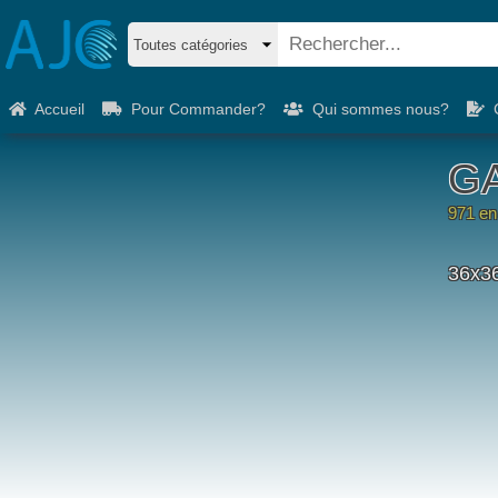
Accueil
Pour Commander?
Qui sommes nous?
C
C
1157 e
45x4