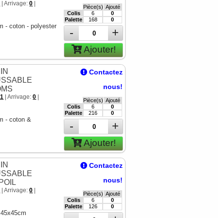
7
| Arrivage:
0
|
Pièce(s)
Ajouté
Colis
6
0
Palette
168
0
 - coton - polyester
-
+
Ajouter!
IN
Contactez
SSABLE
nous!
OMS
91
| Arrivage:
0
|
Pièce(s)
Ajouté
Colis
6
0
Palette
216
0
 - coton &
-
+
Ajouter!
IN
Contactez
SSABLE
nous!
POIL
5
| Arrivage:
0
|
Pièce(s)
Ajouté
Colis
6
0
Palette
126
0
- 45x45cm