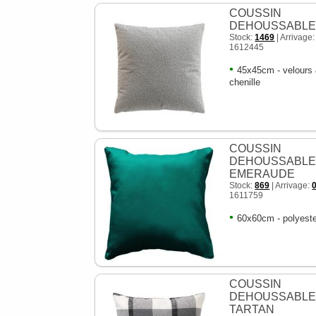
COUSSIN
DEHOUSSABLE
Stock:
1469
| Arrivage
1612445
•
45x45cm - velours
chenille
COUSSIN
DEHOUSSABL
EMERAUDE
Stock:
869
| Arrivage:
1611759
•
60x60cm - polyest
COUSSIN
DEHOUSSABL
TARTAN